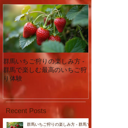
群馬いちご狩りの楽しみ方 -
イチゴ栽培の
群馬で楽しむ最高のいちご狩
り体験
Recent Posts
群馬いちご狩りの楽しみ方 - 群馬で