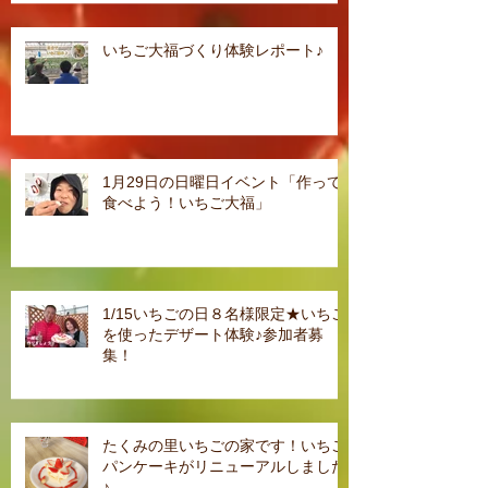
いちご大福づくり体験レポート♪
1月29日の日曜日イベント「作って
食べよう！いちご大福」
1/15いちごの日８名様限定★いちご
を使ったデザート体験♪参加者募
集！
たくみの里いちごの家です！いちご
パンケーキがリニューアルしました
♪