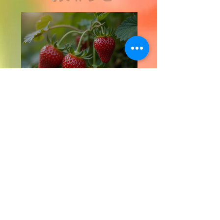
群馬いちご狩りの楽し
み方 - 群馬で楽しむ最
高のいちご狩り体験
イチゴ栽培の管理