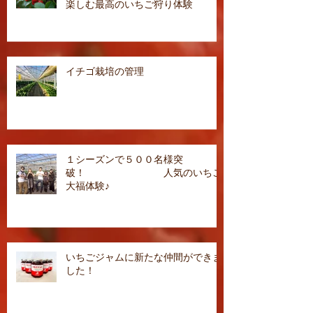
楽しむ最高のいちご狩り体験
イチゴ栽培の管理
１シーズンで５００名様突
破！ 人気のいちご
大福体験♪
いちごジャムに新たな仲間ができま
した！