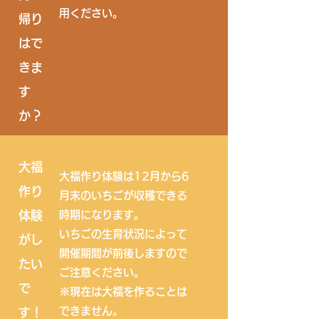
用ください。
帰り
はで
きま
す
か？
大福
大福作り体験は12月から6
作り
月末のいちごが収穫できる
体験
時期になります。
いちごの生育状況によって
がし
開催期間が前後しますので
たい
ご注意ください。
で
​※現在は大福を作ることは
できません。
す！