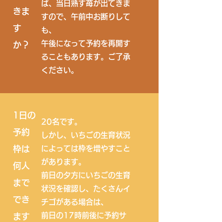
ば、当日熟す苺が出てきま
きま
すので、午前中お断りして
す
も、
午後になって予約を再開す
か？
ることもあります。ご了承
ください。
​1日の
20名です。
予約
しかし、いちごの生育状況
枠は
によっては枠を増やすこと
があります。
何人
前日の夕方にいちごの生育
まで
状況を確認し、たくさんイ
でき
チゴがある場合は、
前日の17時前後に予約サ
ます