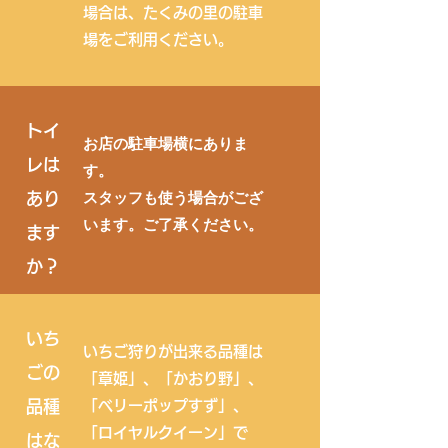
場合は、たくみの里の駐車
場をご利用ください。
トイ
​お店の駐車場横にありま
レは
す。
​スタッフも使う場合がござ
あり
います。ご了承ください。
ます
か？
いち
いちご狩りが出来る品種は
ごの
「章姫」、「かおり野」、
品種
「ベリーポップすず」、
「ロイヤルクイーン」で
はな