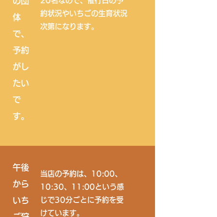
の団
20名なので、催行日の予
約状況やいちごの生育状況
体
次第になります。
で、
予約
がし
たい
で
す。
午後
当店の予約は、10:00、
から
10:30、11:00という感
いち
じで30分ごとに予約を受
けています。
ご狩