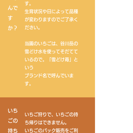
す。
んで
生育状況や日によって​品種
す
が変わりますのでご了承く
ださい。
か？
当園のいちごは、谷川岳の
雪どけ水を使ってそだてて
いるので。「雪どけ苺」と
いう
​ブランド名で呼んでいま
す。
いち
いちご狩りで、いちごの持
ごの
ち帰りはできません。
持ち
​いちごのパック販売をご利