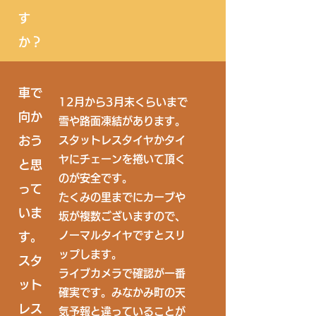
す
か？
車で
12月から3月末くらいまで
向か
雪や路面凍結があります。
おう
スタットレスタイヤかタイ
ヤにチェーンを捲いて頂く
と思
のが安全です。​
って
たくみの里までにカーブや
いま
坂が複数ございますので、
ノーマルタイヤですとスリ
す。
ップします。
​スタ
​ライブカメラで確認が一番
ット
確実です。みなかみ町の天
レス
気予報と違っていることが