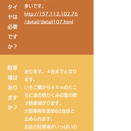
多いです。
タイ
http://157.112.102.76
ヤは
/detail/detail107.html
必要
です
か？
​駐車
​あります。４台までとなり
場は
ます。
あり
いちご園から８０ｍのとこ
ろに道の駅たくみの里の第
ます
２駐車場がります。
か？
大型車両を含め60台ほど
止められます。
​お店の駐車場がいっぱいの