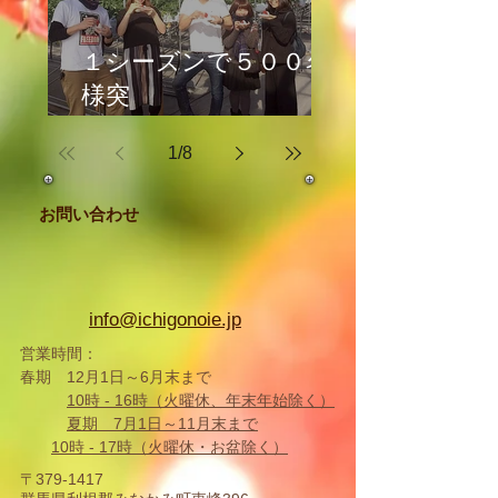
１シーズンで５００名
様突
破！
1
/
8
人気のいちご大福体験♪
お問い合わせ
info@ichigonoie.jp
営業時間：
春期 12月1日～6月末まで
10時 -
16時（火曜休、年末年始除く
）
夏期 7月1日～11月末まで
10時 - 17時
（火曜休・お盆除く）
〒379-1417