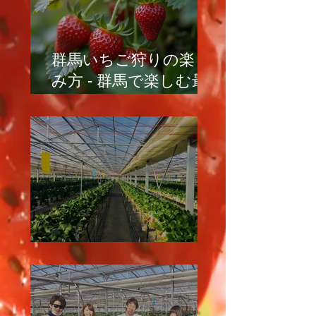
群馬いちご狩りの楽し
み方 - 群馬で楽しむ最
高のいちご狩り体験
イチゴ栽培の管理