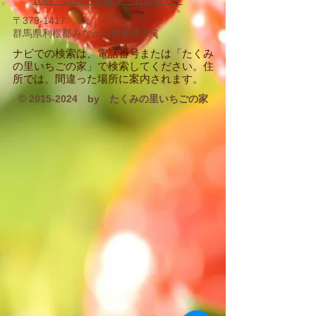
10時 - 17時
（火曜休・お盆除く）
〒379-1417
群馬県利根郡みなかみ町東峰396
​ナビでの検索は、電話番号または「たくみ
の里いちごの家」で検索してください。住
所では、間違った場所に案内されます。
©
2015-2024
by たくみの里いちごの家