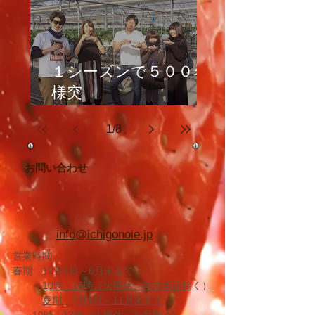
１シーズンで５００名
様突
破！
1
/
8
人気のいちご大福体験♪
お問い合わせ
info@ichigonoie.jp
営業時間：
春期 12月1日～6月末まで
10時 -
16時（火曜休、年末年始除く
）
夏期 7月1日～11月末まで