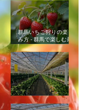
群馬いちご狩りの楽し
み方 - 群馬で楽しむ最
高のいちご狩り体験
イチゴ栽培の管理