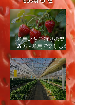
群馬いちご狩りの楽し
み方 - 群馬で楽しむ最
高のいちご狩り体験
イチゴ栽培の管理