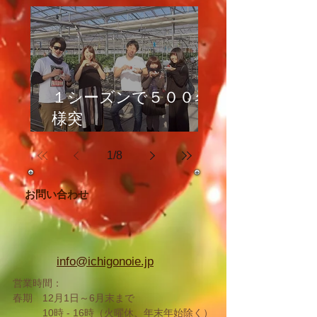
１シーズンで５００名
様突
破！
1
/
8
人気のいちご大福体験♪
お問い合わせ
info@ichigonoie.jp
営業時間：
春期 12月1日～6月末まで
10時 -
16時（火曜休、年末年始除く
）