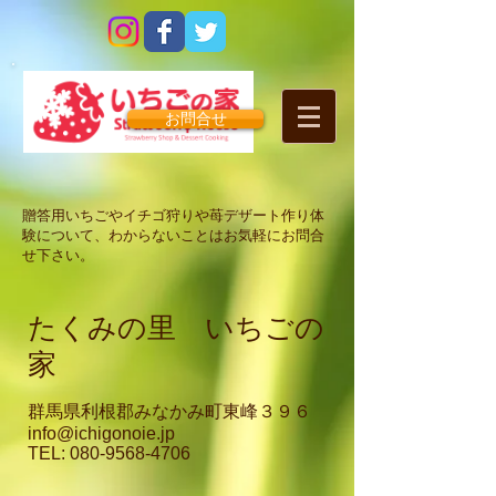
お問合せ
贈答用いちごやイチゴ狩りや苺デザート作り体
験について、わからないことはお気軽にお問合
せ下さい。
たくみの里 いちごの
家
群馬県利根郡みなかみ町東峰３９６
info@ichigonoie.jp
TEL:
080-9568-4706