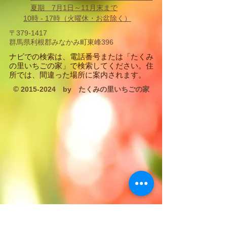
夏期 7月1日～11月末まで
10時 - 17時
（火曜休・お盆除く）
〒379-1417
群馬県利根郡みなかみ町東峰396
​ナビでの検索は、電話番号または「たくみ
の里いちごの家」で検索してください。住
所では、間違った場所に案内されます。
©
2015-2024
by たくみの里いちごの家