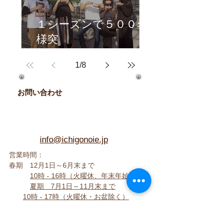
１シーズンで５００名
様突
破！
1
/
8
人気のいちご大福体験♪
お問い合わせ
info@ichigonoie.jp
営業時間：
春期 12月1日～6月末まで
10時 -
16時（火曜休、年末年始除く
）
夏期 7月1日～11月末まで
10時 - 17時
（火曜休・お盆除く）
〒379-1417
群馬県利根郡みなかみ町東峰396