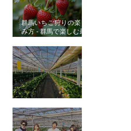
群馬いちご狩りの楽し
み方 - 群馬で楽しむ最
高のいちご狩り体験
イチゴ栽培の管理