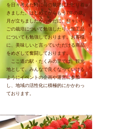
を日々考えた時に苺の栽培にたどり着
きました。はじめてからもう7年の歳
月が立ちましたが、今だに、日々いち
ごの栽培について勉強したり、加工品
についても勉強しております。お客様
に、美味しいと言っていただける商品
をめざして奮闘しております。
ここ道の駅・たくみの里では、観光
地として、みんなで良くなっていける
ようにイベントの企画や運営に参加
し、地域の活性化に積極的にかかわっ
ております。