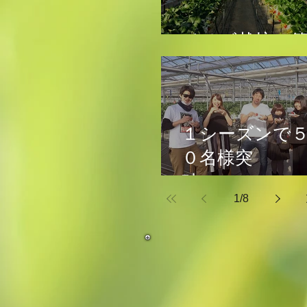
イチゴ栽培の
１シーズンで
０名様突
破
1
/
8
人気のいち
大福体験♪