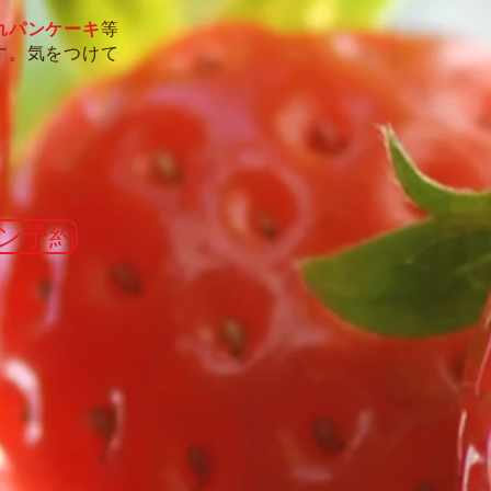
れパンケーキ
等
す。気をつけて
ン予約