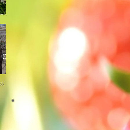
管理
５０
！
ご