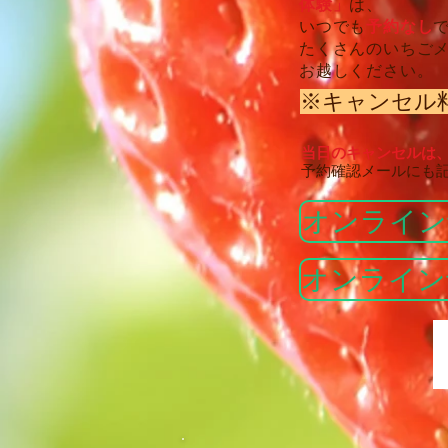
体験」
は、
いつでも
予約なし
たくさんのいちご
お越しください。
※キャンセル
​当日のキャンセルは
予約確認メールにも
オンライン
オンライン