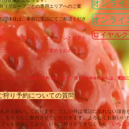
オンライ
制（グループごとの専用エリアへのご案
オンライ
の団体様は、事前に電話にてご相談くださ
ロイヤルク
前には、来ていただいて、トイレと精算を
になりましたら、
すぐに案内を始めます。
では、オンラインのみで予約を承ります。当日のAM８時からは、電話
ちご狩り予約についての質問
予約をお願いしております。忙しい時は電話に出れない場合
ば、もちろんご案内させていただきます。よろしくお願いい
カフェを併設しており、いちご狩りができなくても
「いちご