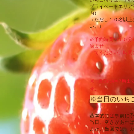
プライベートエリア
内）
（ただし１０名以上
い。）
※予約時間の１５分
済ませ
てください。
時間
※ 当日のAM７時ま
す。
​※当日のい
基本的には事前に
当日、空きがあれ
また、当園では、