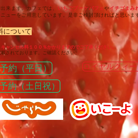
で出来ます。カフェでは、
いちごブーケパフェ
や
イチゴまみ
メニューをご用意しています。是非ご検討頂ければと思いま
料について
、キャンセル料１００％かかりますのでご了承ください。
記載されております。ご確認ください。
ロイヤルクィー
予約（平日）
予約（土日祝）