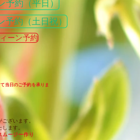
ン予約（平日）
ン予約（土日祝）
ィーン予約
にて当日のご予約を承りま
がございます。
たします。
スムージー作り