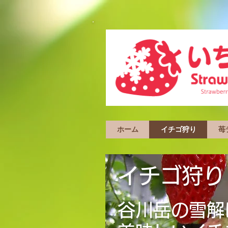
ホーム
イチゴ狩り
苺
イチゴ狩り
谷川岳の雪解