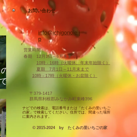
お問い合わせ
info@ichigonoie.j
p
営業時間：
春期 12月1日～6月末まで
10時 -
16時（火曜休、年末年始除く
）
りの
夏期 7月1日～11月末まで
10時 - 17時
（火曜休・お盆除く）
馬で
いち
〒379-1417
群馬県利根郡みなかみ町東峰396
​ナビでの検索は、電話番号または「たくみの里いちご
の家」で検索してください。住所では、間違った場所
に案内されます。
©
2015-2024 by たくみの里いちごの家