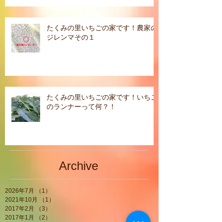
たくみの里いちごの家です！農家の
ジレンマその１
たくみの里いちごの家です！いちご
のランナーって何？！
Archive
2026年7月
（1）
1件の記事
2021年10月
（1）
1件の記事
2017年2月
（3）
3件の記事
2017年1月
（2）
2件の記事