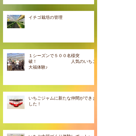
イチゴ栽培の管理
１シーズンで５００名様突
破！ 人気のいちご
大福体験♪
いちごジャムに新たな仲間ができま
した！