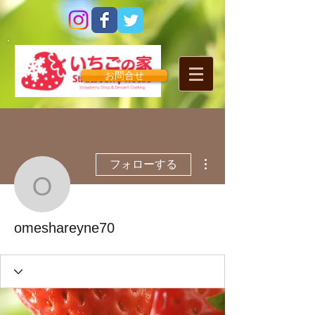
お問合せ
その他
フォローする
omeshareyne70
omeshareyne70