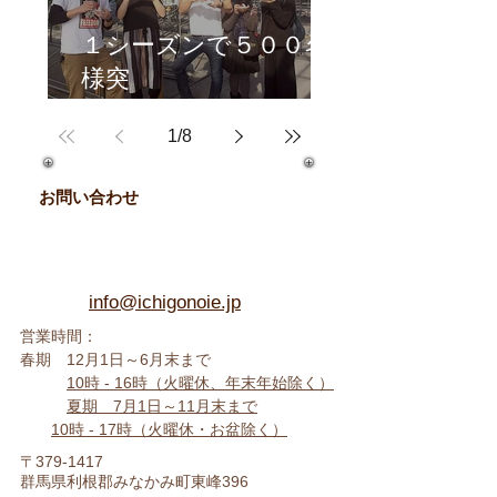
１シーズンで５００名
様突
破！
1
/
8
人気のいちご大福体験♪
お問い合わせ
info@ichigonoie.jp
営業時間：
春期 12月1日～6月末まで
10時 -
16時（火曜休、年末年始除く
）
夏期 7月1日～11月末まで
10時 - 17時
（火曜休・お盆除く）
〒379-1417
群馬県利根郡みなかみ町東峰396