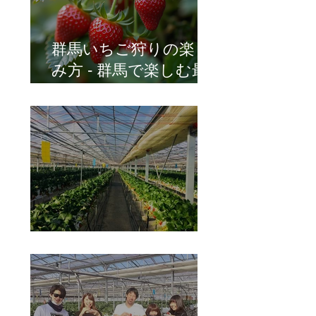
群馬いちご狩りの楽し
み方 - 群馬で楽しむ最
高のいちご狩り体験
イチゴ栽培の管理