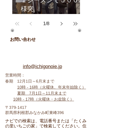
１シーズンで５００名
様突
破！
1
/
8
人気のいちご大福体験♪
お問い合わせ
info@ichigonoie.jp
営業時間：
春期 12月1日～6月末まで
10時 -
16時（火曜休、年末年始除く
）
夏期 7月1日～11月末まで
10時 - 17時
（火曜休・お盆除く）
〒379-1417
群馬県利根郡みなかみ町東峰396
​ナビでの検索は、電話番号または「たくみ
の里いちごの家」で検索してください。住