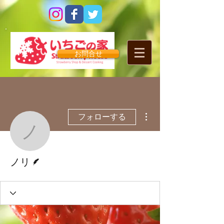
お問合せ
その他
フォローする
ノリ
脚本
ノリ