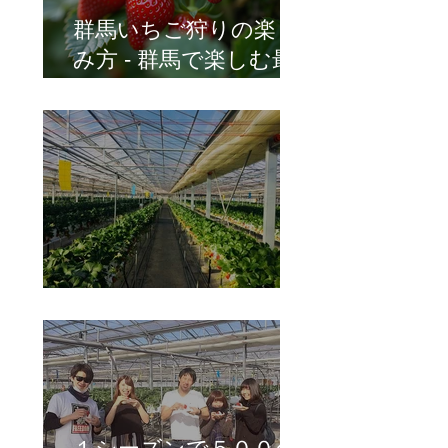
群馬いちご狩りの楽し
み方 - 群馬で楽しむ最
高のいちご狩り体験
イチゴ栽培の管理