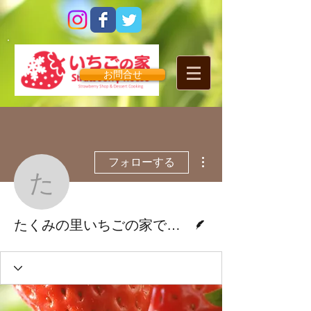
お問合せ
その他
フォローする
たくみの里いちごの家で
脚本
たくみの里いちごの家です！1/15いちごの日８名様限定★いちごを使ったデザート体験♪参加者募集！