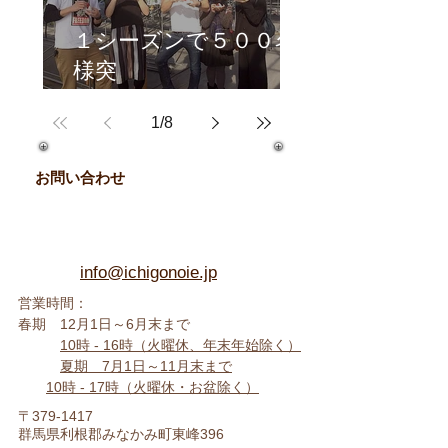
１シーズンで５００名
様突
破！
1
/
8
人気のいちご大福体験♪
お問い合わせ
info@ichigonoie.jp
営業時間：
春期 12月1日～6月末まで
10時 -
16時（火曜休、年末年始除く
）
夏期 7月1日～11月末まで
10時 - 17時
（火曜休・お盆除く）
〒379-1417
群馬県利根郡みなかみ町東峰396