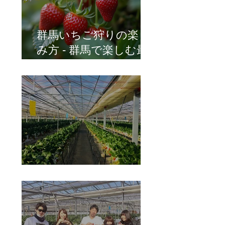
群馬いちご狩りの楽し
み方 - 群馬で楽しむ最
高のいちご狩り体験
イチゴ栽培の管理