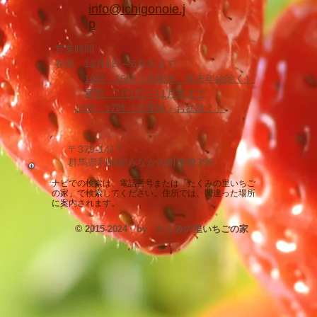
info@ichigonoie.j
p
営業時間：
春期 12月1日～6月末まで
10時 -
16時（火曜休、年末年始除く
）
夏期 7月1日～11月末まで
10時 - 17時
（火曜休・お盆除く）
〒379-1417
群馬県利根郡みなかみ町東峰396
​ナビでの検索は、電話番号または「たくみの里いちご
の家」で検索してください。住所では、間違った場所
に案内されます。
©
2015-2024 by たくみの里いちごの家