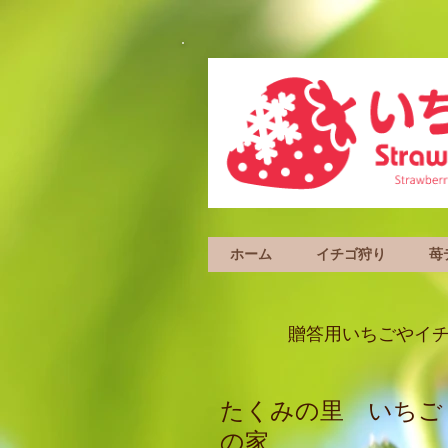
ホーム
イチゴ狩り
苺
贈答用いちごやイ
たくみの里 いちご
の家